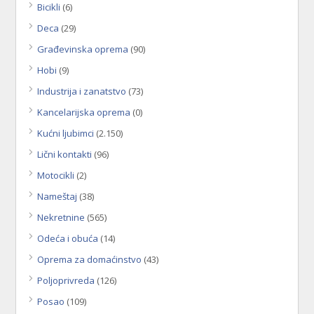
Bicikli
(6)
Deca
(29)
Građevinska oprema
(90)
Hobi
(9)
Industrija i zanatstvo
(73)
Kancelarijska oprema
(0)
Kućni ljubimci
(2.150)
Lični kontakti
(96)
Motocikli
(2)
Nameštaj
(38)
Nekretnine
(565)
Odeća i obuća
(14)
Oprema za domaćinstvo
(43)
Poljoprivreda
(126)
Posao
(109)