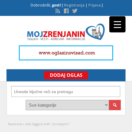
Dobrodošli,
gost!
[
Registracija
|
Prijava
]
DODAJ OGLAS
Naslovna
»
Ads tagged with "prodajem"