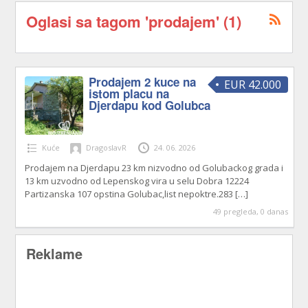
Oglasi sa tagom 'prodajem' (1)
Prodajem 2 kuce na
EUR 42.000
istom placu na
Djerdapu kod Golubca
Kuće
DragoslavR
24. 06. 2026
Prodajem na Djerdapu 23 km nizvodno od Golubackog grada i
13 km uzvodno od Lepenskog vira u selu Dobra 12224
Partizanska 107 opstina Golubac,list nepoktre.283
[…]
49 pregleda, 0 danas
Reklame