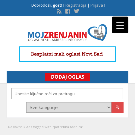
Dobrodošli,
gost!
[
Registracija
|
Prijava
]
DODAJ OGLAS
Naslovna
»
Ads tagged with "potrebna radnica"