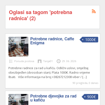
Oglasi sa tagom 'potrebna
radnica' (2)
Potrebne radnice, Caffe
1000€
Enigma
Ponuda poslova
Tanja01
29. 06. 2026
Potrebne radnice za rad u kafiću. Odlični uslovi, smještaj
obezbijeđen (dvosoban stan). Plata 1000€. Radno vrijeme
8sati. Više informacija na broj +38267212308 viber /
[…]
90 pregleda, 0 danas
Potrebne djevojke za rad
900€
u kafiću