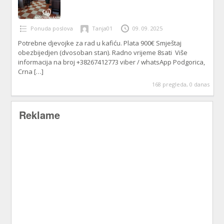
Ponuda poslova
Tanja01
09. 09. 2025
Potrebne djevojke za rad u kafiću. Plata 900€ Smještaj
obezbijedjen (dvosoban stan). Radno vrijeme 8sati Više
informacija na broj +38267412773 viber / whatsApp Podgorica,
Crna
[…]
168 pregleda, 0 danas
Reklame