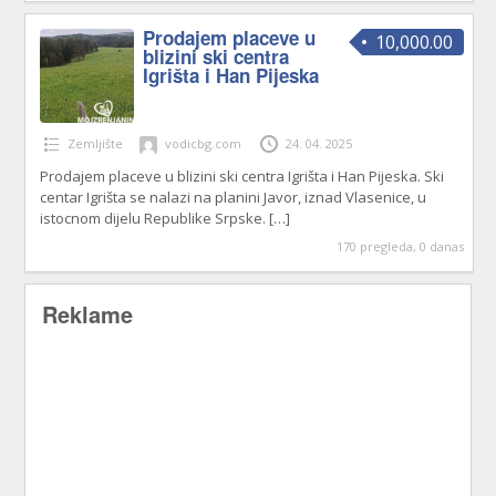
Prodajem placeve u
10,000.00
blizini ski centra
Igrišta i Han Pijeska
Zemljište
vodicbg.com
24. 04. 2025
Prodajem placeve u blizini ski centra Igrišta i Han Pijeska. Ski
centar Igrišta se nalazi na planini Javor, iznad Vlasenice, u
istocnom dijelu Republike Srpske.
[…]
170 pregleda, 0 danas
Reklame