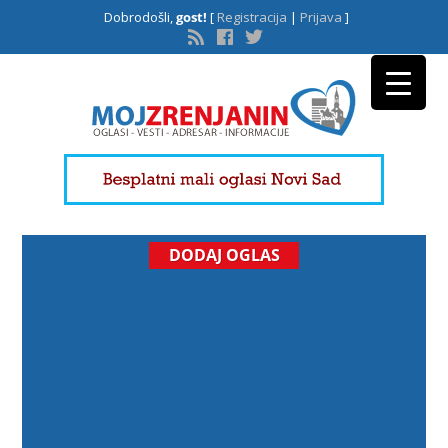
Dobrodošli,
gost!
[
Registracija
|
Prijava
]
DODAJ OGLAS