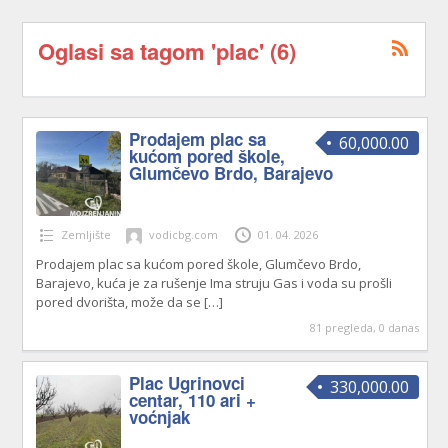
Oglasi sa tagom 'plac' (6)
Prodajem plac sa
60,000.00
kućom pored škole,
Glumčevo Brdo, Barajevo
Zemljište
vodicbg.com
01. 04. 2026
Prodajem plac sa kućom pored škole, Glumčevo Brdo,
Barajevo, kuća je za rušenje Ima struju Gas i voda su prošli
pored dvorišta, može da se
[…]
81 pregleda, 0 danas
Plac Ugrinovci
330,000.00
centar, 110 ari +
voćnjak