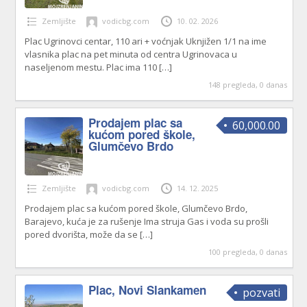
Zemljište
vodicbg.com
10. 02. 2026
Plac Ugrinovci centar, 110 ari + voćnjak Uknjižen 1/1 na ime
vlasnika plac na pet minuta od centra Ugrinovaca u
naseljenom mestu. Plac ima 110
[…]
148 pregleda, 0 danas
Prodajem plac sa
60,000.00
kućom pored škole,
Glumčevo Brdo
Zemljište
vodicbg.com
14. 12. 2025
Prodajem plac sa kućom pored škole, Glumčevo Brdo,
Barajevo, kuća je za rušenje Ima struja Gas i voda su prošli
pored dvorišta, može da se
[…]
100 pregleda, 0 danas
Plac, Novi Slankamen
pozvati