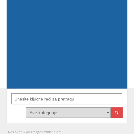
Naslovna
»
Ads tagged with "plac"