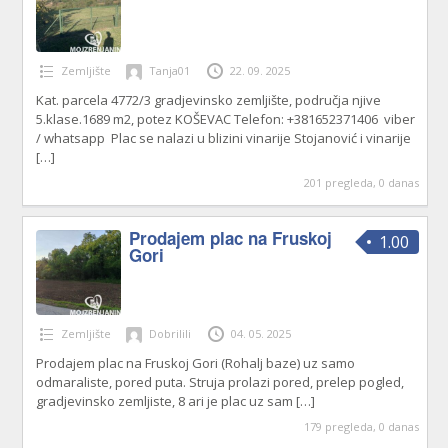
Zemljište
Tanja01
22. 09. 2025
Kat. parcela 4772/3 gradjevinsko zemljište, područja njive
5.klase.1689 m2, potez KOŠEVAC Telefon: +381652371406 viber
/ whatsapp Plac se nalazi u blizini vinarije Stojanović i vinarije
[…]
201 pregleda, 0 danas
Prodajem plac na Fruskoj
1.00
Gori
Zemljište
Dobrilili
04. 05. 2025
Prodajem plac na Fruskoj Gori (Rohalj baze) uz samo
odmaraliste, pored puta. Struja prolazi pored, prelep pogled,
gradjevinsko zemljiste, 8 ari je plac uz sam
[…]
179 pregleda, 0 danas