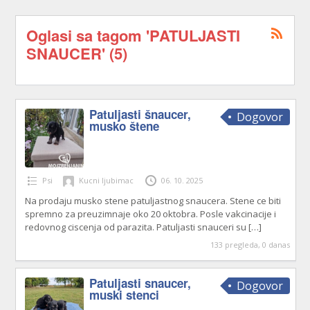
Oglasi sa tagom 'PATULJASTI
SNAUCER' (5)
Patuljasti šnaucer,
Dogovor
musko štene
Psi
Kucni ljubimac
06. 10. 2025
Na prodaju musko stene patuljastnog snaucera. Stene ce biti
spremno za preuzimnaje oko 20 oktobra. Posle vakcinacije i
redovnog ciscenja od parazita. Patuljasti snauceri su
[…]
133 pregleda, 0 danas
Patuljasti snaucer,
Dogovor
muski stenci