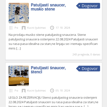
Patuljasti snaucer,
Dogovor
musko stene
Psi
Kucni ljubimac
17. 10. 2024
Na prodaju musko stene patuljastog snaucera. Stene
patuljastog snaucera ostenjeno 22.08.2024 Patuljasti snauceri
su rasa pasa idealna za stan,ne linjaju se i nemaju specifican
miris
[…]
243 pregleda, 0 danas
Patuljasti šnaucer,
Dogovor
štenci
Psi
Kucni ljubimac
05. 10. 2024
LEGLO ZA REZERVACIJU Stenci patuljastog snaucera ostenjeni
22.08.2024 Patuljasti snauceri su rasa pasa idealna za stan,ne
linjaju se i nemaju specifican miris kao vecina pasa.
[…]