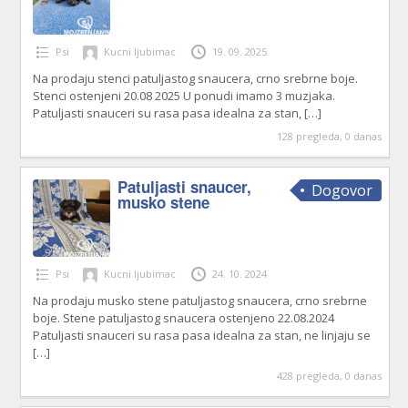
Psi
Kucni ljubimac
19. 09. 2025
Na prodaju stenci patuljastog snaucera, crno srebrne boje.
Stenci ostenjeni 20.08 2025 U ponudi imamo 3 muzjaka.
Patuljasti snauceri su rasa pasa idealna za stan,
[…]
128 pregleda, 0 danas
Patuljasti snaucer,
Dogovor
musko stene
Psi
Kucni ljubimac
24. 10. 2024
Na prodaju musko stene patuljastog snaucera, crno srebrne
boje. Stene patuljastog snaucera ostenjeno 22.08.2024
Patuljasti snauceri su rasa pasa idealna za stan, ne linjaju se
[…]
428 pregleda, 0 danas