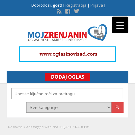
Dobrodošli,
gost!
[
Registracija
|
Prijava
]
DODAJ OGLAS
Naslovna
»
Ads tagged with "PATULJASTI SNAUCER"