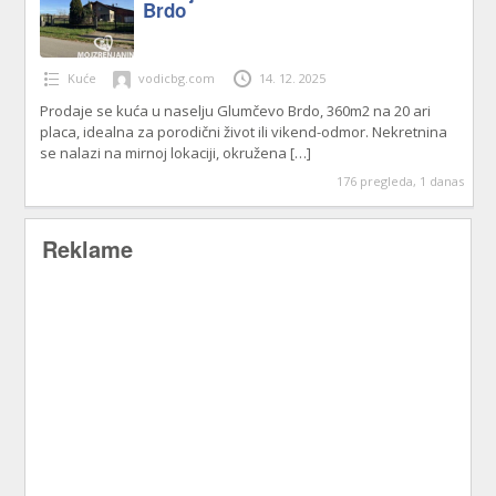
Brdo
Kuće
vodicbg.com
14. 12. 2025
Prodaje se kuća u naselju Glumčevo Brdo, 360m2 na 20 ari
placa, idealna za porodični život ili vikend-odmor. Nekretnina
se nalazi na mirnoj lokaciji, okružena
[…]
176 pregleda, 1 danas
Reklame