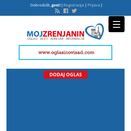
Dobrodošli,
gost!
[
Registracija
|
Prijava
]
DODAJ OGLAS