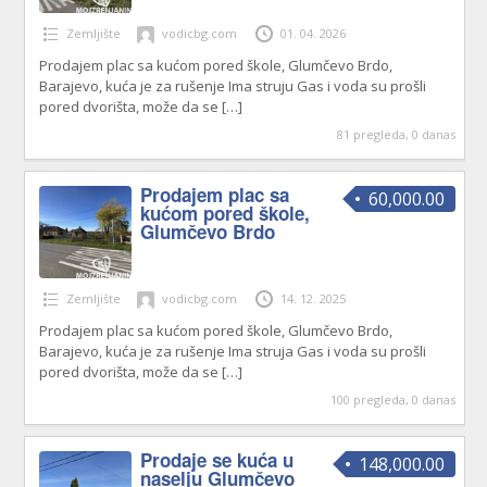
Zemljište
vodicbg.com
01. 04. 2026
Prodajem plac sa kućom pored škole, Glumčevo Brdo,
Barajevo, kuća je za rušenje Ima struju Gas i voda su prošli
pored dvorišta, može da se
[…]
81 pregleda, 0 danas
Prodajem plac sa
60,000.00
kućom pored škole,
Glumčevo Brdo
Zemljište
vodicbg.com
14. 12. 2025
Prodajem plac sa kućom pored škole, Glumčevo Brdo,
Barajevo, kuća je za rušenje Ima struja Gas i voda su prošli
pored dvorišta, može da se
[…]
100 pregleda, 0 danas
Prodaje se kuća u
148,000.00
naselju Glumčevo