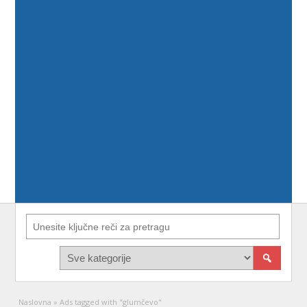
Naslovna
»
Ads tagged with "glumčevo"