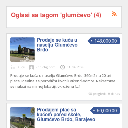
Oglasi sa tagom 'glumčevo' (4)
Prodaje se kuća u
148,000.00
naselju Glumčevo
Brdo
Kuće
vodicbg.com
01. 04. 2026
Prodaje se kuća u naselju Glumčevo Brdo, 360m2 na 20 ari
placa, idealna za porodični život ili vikend-odmor. Nekretnina
se nalazi na mirnoj lokaciji, okružena
[…]
98 pregleda, 0 danas
Prodajem plac sa
60,000.00
kućom pored škole,
Glumčevo Brdo, Barajevo