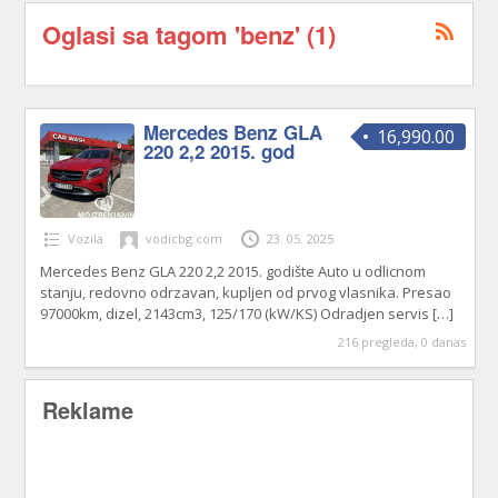
Oglasi sa tagom 'benz' (1)
Mercedes Benz GLA
16,990.00
220 2,2 2015. god
Vozila
vodicbg.com
23. 05. 2025
Mercedes Benz GLA 220 2,2 2015. godište Auto u odlicnom
stanju, redovno odrzavan, kupljen od prvog vlasnika. Presao
97000km, dizel, 2143cm3, 125/170 (kW/KS) Odradjen servis
[…]
216 pregleda, 0 danas
Reklame