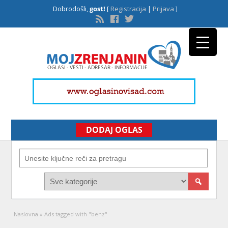
Dobrodošli,
gost!
[
Registracija
|
Prijava
]
DODAJ OGLAS
Naslovna
»
Ads tagged with "benz"