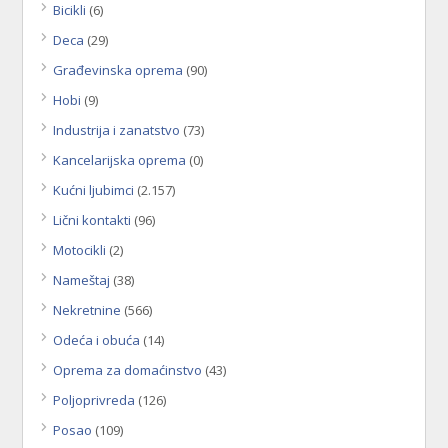
Bicikli
(6)
Deca
(29)
Građevinska oprema
(90)
Hobi
(9)
Industrija i zanatstvo
(73)
Kancelarijska oprema
(0)
Kućni ljubimci
(2.157)
Lični kontakti
(96)
Motocikli
(2)
Nameštaj
(38)
Nekretnine
(566)
Odeća i obuća
(14)
Oprema za domaćinstvo
(43)
Poljoprivreda
(126)
Posao
(109)