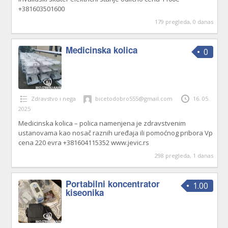
+381603501600
179 pregleda, 0 danas
Medicinska kolica
0
Zdravstvo i nega
bicetodobro555@gmail.com
16. 05.
2025
Medicinska kolica – polica namenjena je zdravstvenim
ustanovama kao nosač raznih uređaja ili pomoćnog pribora Vp
cena 220 evra +381604115352 www.jevic.rs
298 pregleda, 1 danas
Portabilni koncentrator
1.00
kiseonika