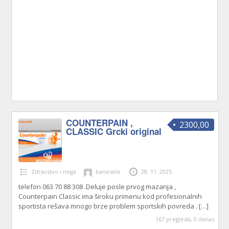
COUNTERPAIN ,
2300,00
CLASSIC Grcki original
Zdravstvo i nega
banesele
28. 11. 2025
telefon 063 70 88 308 .Deluje posle prvog mazanja ,
Counterpain Classic ima široku primenu kod profesionalnih
sportista rešava mnogo brze problem sportskih povreda .
[…]
167 pregleda, 0 danas