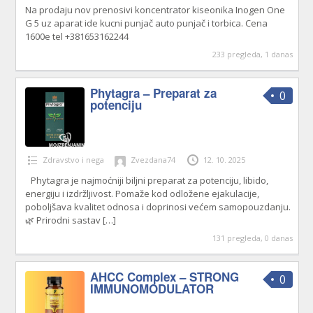
Na prodaju nov prenosivi koncentrator kiseonika Inogen One
G 5 uz aparat ide kucni punjač auto punjač i torbica. Cena
1600e tel +381653162244
233 pregleda, 1 danas
Phytagra – Preparat za
0
potenciju
Zdravstvo i nega
Zvezdana74
12. 10. 2025
Phytagra je najmoćniji biljni preparat za potenciju, libido,
energiju i izdržljivost. Pomaže kod odložene ejakulacije,
poboljšava kvalitet odnosa i doprinosi većem samopouzdanju.
🌿 Prirodni sastav
[…]
131 pregleda, 0 danas
AHCC Complex – STRONG
0
IMMUNOMODULATOR