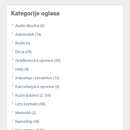
Kategorije oglasa
Audio Muzika
(6)
Automobili
(74)
Bicikli
(6)
Deca
(29)
Građevinska oprema
(90)
Hobi
(9)
Industrija i zanatstvo
(73)
Kancelarijska oprema
(0)
Kućni ljubimci
(2.156)
Lični kontakti
(96)
Motocikli
(2)
Nameštaj
(38)
Nekretnine
(565)