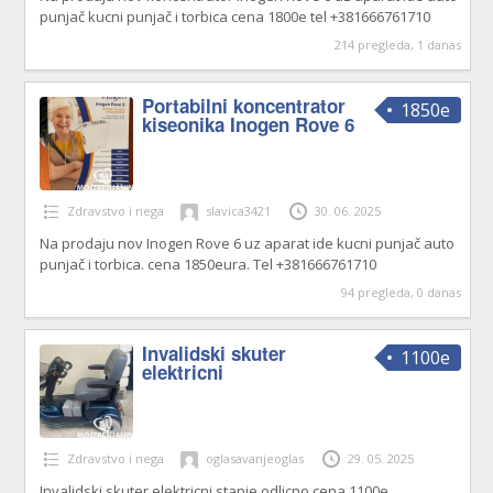
punjač kucni punjač i torbica cena 1800e tel +381666761710
214 pregleda, 1 danas
Portabilni koncentrator
1850e
kiseonika Inogen Rove 6
Zdravstvo i nega
slavica3421
30. 06. 2025
Na prodaju nov Inogen Rove 6 uz aparat ide kucni punjač auto
punjač i torbica. cena 1850eura. Tel +381666761710
94 pregleda, 0 danas
Invalidski skuter
1100e
elektricni
Zdravstvo i nega
oglasavanjeoglas
29. 05. 2025
Invalidski skuter elektricni stanje odlicno cena 1100e