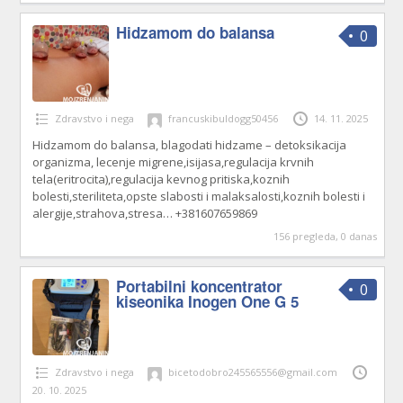
Hidzamom do balansa
0
Zdravstvo i nega
francuskibuldogg50456
14. 11. 2025
Hidzamom do balansa, blagodati hidzame – detoksikacija
organizma, lecenje migrene,isijasa,regulacija krvnih
tela(eritrocita),regulacija kevnog pritiska,koznih
bolesti,steriliteta,opste slabosti i malaksalosti,koznih bolesti i
alergije,strahova,stresa… +381607659869
156 pregleda, 0 danas
Portabilni koncentrator
0
kiseonika Inogen One G 5
Zdravstvo i nega
bicetodobro245565556@gmail.com
20. 10. 2025