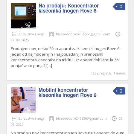
Na prodaju: Koncentrator
0
kiseonika Inogen Rove 6
Zdravstvo i nega
bicetodobro24555556@gmail.com
22. 09. 2025
Prodajem nov, nekorišćen aparat za kiseonik Inogen Rove 6-
jedan od najmodernijih i najpouzdanijih prenosivih
koncentratora kiseonika na tržištu. Uz aparat dobijate: kućni
punjač auto punjač
[…]
123 pregleda, 1 danas
Mobilni koncentrator
0
kiseonika Inogen Rove 6
Zdravstvo i nega
bicetodobro245556@gmail.com
03.
08. 2025
Na prodaju nov koncentrator Inogen Rove 6 uz aparat ide auto