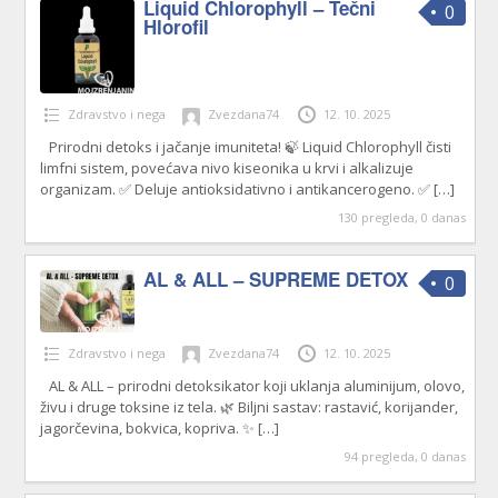
Liquid Chlorophyll – Tečni
0
Hlorofil
Zdravstvo i nega
Zvezdana74
12. 10. 2025
Prirodni detoks i jačanje imuniteta! 🍃 Liquid Chlorophyll čisti
limfni sistem, povećava nivo kiseonika u krvi i alkalizuje
organizam. ✅ Deluje antioksidativno i antikancerogeno. ✅
[…]
130 pregleda, 0 danas
AL & ALL – SUPREME DETOX
0
Zdravstvo i nega
Zvezdana74
12. 10. 2025
AL & ALL – prirodni detoksikator koji uklanja aluminijum, olovo,
živu i druge toksine iz tela. 🌿 Biljni sastav: rastavić, korijander,
jagorčevina, bokvica, kopriva. ✨
[…]
94 pregleda, 0 danas