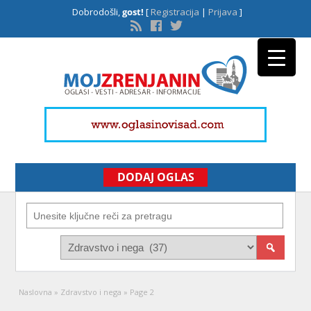
Dobrodošli,
gost!
[
Registracija
|
Prijava
]
DODAJ OGLAS
Naslovna
»
Zdravstvo i nega
»
Page 2