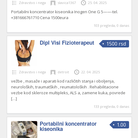
Zdravstvo i nega
slavica1367
25. 04. 2025
Portabilni koncentrator kiseonika Inogen One G 5——-tel.
+381666761710 Cena 1500eura
103 pregleda, 0 danas
Dipl Visi Fizioterapeut
1500 rsd
Zdravstvo i nega
detroit
22. 04. 2025
vežbe , masaže i aparati kod različitih stanja i oboljenja,
neuroloških, traumatških , reumatoloških . Rehabilitacione
vezbe kod skleroze multipleks, ALS a, zamene kuka, povrede
[…]
133 pregleda, 0 danas
Portabilni koncentrator
1.00
kiseonika