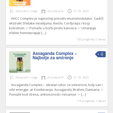
Zdravstvo i nega
Zvezdana74
12. 10. 2025
AHCC Complex je najmoćniji prirodni imunomodulator. Sadrži
ekstrakt Shiitake micelijuma, Reishi, Cordyceps i kozji
kolostrum. ✅ Pomaže u borbi protiv kancera. ✅ Umanjuje
efekte hemoterapije
[…]
120 pregleda, 0 danas
Asvaganda Complex –
0
Najbolje za smirenje
Zdravstvo i nega
Zvezdana74
12. 10. 2025
Asvaganda Complex – idealan izbor za smirenost, bolji san i
više energije. 🌿 Kombinacija: Asvaganda, Brahmi, Damiana. ✨
Pomaže kod stresa, anksioznosti i nesanice. ✨
[…]
114 pregleda, 1 danas