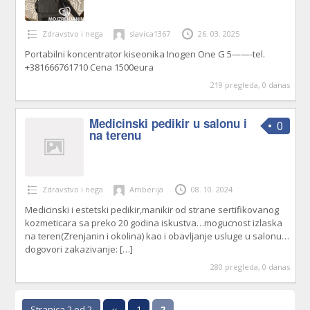
Zdravstvo i nega
slavica1367
26. 03. 2025
Portabilni koncentrator kiseonika Inogen One G 5——-tel.
+381666761710 Cena 1500eura
219 pregleda, 0 danas
Medicinski pedikir u salonu i
0
na terenu
Zdravstvo i nega
Amberija
08. 10. 2024
Medicinski i estetski pedikir,manikir od strane sertifikovanog
kozmeticara sa preko 20 godina iskustva…mogucnost izlaska
na teren(Zrenjanin i okolina) kao i obavljanje usluge u salonu…
dogovori zakazivanje:
[…]
280 pregleda, 0 danas
Stranica 2 od 2
‹‹
1
2