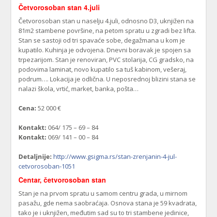
Četvorosoban stan 4.juli
Četvorosoban stan u naselju 4.juli, odnosno D3, uknjižen na
81m2 stambene površine, na petom spratu u zgradi bez lifta.
Stan se sastoji od tri spavaće sobe, degažmana u kom je
kupatilo. Kuhinja je odvojena. Dnevni boravak je spojen sa
trpezarijom. Stan je renoviran, PVC stolarija, CG gradsko, na
podovima laminat, novo kupatilo sa tuš kabinom, vešeraj,
podrum…. Lokacija je odlična. U neposrednoj blizini stana se
nalazi škola, vrtić, market, banka, pošta…
Cena:
52 000 €
Kontakt:
064/ 175 – 69 – 84
Kontakt:
069/ 141 – 00 – 84
Detaljnije:
http://www.gsigma.rs/stan-zrenjanin-4-jul-
cetvorosoban-1051
Centar, četvorosoban stan
Stan je na prvom spratu u samom centru grada, u mirnom
pasažu, gde nema saobraćaja. Osnova stana je 59 kvadrata,
tako je i uknjižen, međutim sad su to tri stambene jedinice,