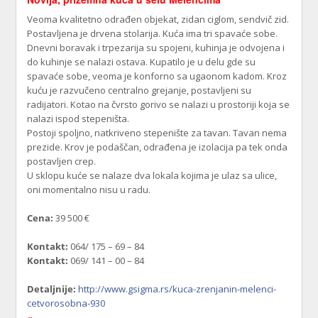
Veoma kvalitetno odrađen objekat, zidan ciglom, sendvič zid.
Postavljena je drvena stolarija. Kuća ima tri spavaće sobe.
Dnevni boravak i trpezarija su spojeni, kuhinja je odvojena i
do kuhinje se nalazi ostava. Kupatilo je u delu gde su
spavaće sobe, veoma je konforno sa ugaonom kadom. Kroz
kuću je razvučeno centralno grejanje, postavljeni su
radijatori. Kotao na čvrsto gorivo se nalazi u prostoriji koja se
nalazi ispod stepeništa.
Postoji spoljno, natkriveno stepenište za tavan. Tavan nema
prezide. Krov je podaščan, odrađena je izolacija pa tek onda
postavljen crep.
U sklopu kuće se nalaze dva lokala kojima je ulaz sa ulice,
oni momentalno nisu u radu.
Cena:
39 500 €
Kontakt:
064/ 175 – 69 – 84
Kontakt:
069/ 141 – 00 – 84
Detaljnije:
http://www.gsigma.rs/kuca-zrenjanin-melenci-
cetvorosobna-930