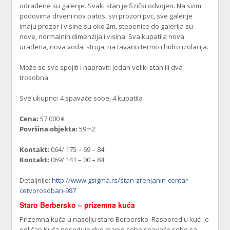
odrađene su galerije. Svaki stan je fizički odvojen. Na svim
podovima drveni nov patos, svi prozori pvc, sve galerije
imaju prozor i visine su oko 2m, stepenice do galerija su
nove, normalnih dimenzija i visina. Sva kupatila nova
urađena, nova voda, struja, na tavanu termo i hidro izolacija.
Može se sve spojiti i napraviti jedan veliki stan ili dva
trosobna.
Sve ukupno: 4 spavaće sobe, 4 kupatila
Cena:
57 000 €
Površina objekta:
59m2
Kontakt:
064/ 175 – 69 – 84
Kontakt:
069/ 141 – 00 – 84
Detaljnije:
http://www.gsigma.rs/stan-zrenjanin-centar-
cetvorosoban-987
Staro Berbersko – prizemna kuća
Prizemna kuća u naselju staro Berbersko. Raspored u kući je
odličan.Kuća poseduje dve manje sobe spavaće sobe sa