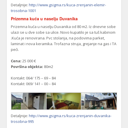
Detaljnije:
http://www.gsigma.rs/kuca-zrenjanin-elemir-
trosobna-1001
Prizemna kuća u naselju Duvanika
Prizemna kuća u naselju Duvanika od 80 m2. Iz dnevne sobe
ulazi se u dve sobe sa ulice. Novo kupatilo je sa tuš kabinom
.Kuća je renovirana. Pvc stolarija, na podovima parket,
laminat i nova keramika. Trofazna struja, grejanje na gas i TA
peći.
Cena:
25 000 €
Površina objekta:
80m2
Kontakt: 064/ 175 – 69 – 84
Kontakt: 069/ 141 – 00 – 84
Detaljnije:
http://www.gsigma.rs/kuca-zrenjanin-duvanika-
trosobna-995