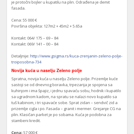
je protočni bojler u kupatilu na plin. Odrađena je demit
fasada.
Cena: 55 000 €
Površina objekta: 127m2 + 45m2 + 5.65a
Kontakt: 064/ 175 – 69 – 84
Kontakt: 069/ 141 – 00 – 84
Detaljnije:
http://www.gsigma.rs/kuca-zrenjanin-zeleno-polje-
troiposobna-734
Novija kuća u naselju Zeleno polje
Spratna, novija kuća u naselju Zeleno polje. Prizemlje kuće
sastoji se od dnevnog boravka, trpezarija je spojena sa
kuhinjom i ima špajiz, i jednu spavaću sobu, hodnik i kupatilo
sa ugradnom kadom, na spratu se nalazi novo kupatilo sa
tuš kabinom, i tri spavaće sobe. Sprat zidan – sendvič zid a
prizemlje cigla i po. Fasada – granit i mermer. Grejanje CG na
plin. Klasičan parket je po sobama. Kuća je podobna za
stambeni kredit.
Cena:
57 000 €