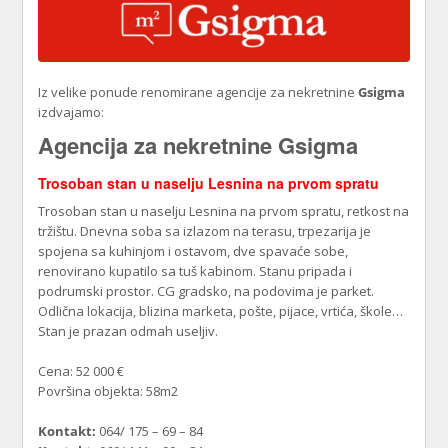
Iz velike ponude renomirane agencije za nekretnine
Gsigma
izdvajamo:
Agencija za nekretnine Gsigma
Trosoban stan u naselju Lesnina na prvom spratu
Trosoban stan u naselju Lesnina na prvom spratu, retkost na
tržištu. Dnevna soba sa izlazom na terasu, trpezarija je
spojena sa kuhinjom i ostavom, dve spavaće sobe,
renovirano kupatilo sa tuš kabinom. Stanu pripada i
podrumski prostor. CG gradsko, na podovima je parket.
Odlična lokacija, blizina marketa, pošte, pijace, vrtića, škole…
Stan je prazan odmah useljiv.
Cena: 52 000 €
Površina objekta: 58m2
Kontakt:
064/ 175 – 69 – 84