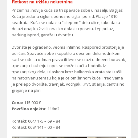
Retkost na tržištu nekretnina
Prizemna, novija kuća sa tri spavaće sobe u naselju Bagljaš.
Kuća je zidana ciglom, odnosno cigla i po zid. Plac je 1310
kvadrata. Kuća se nalazi u “ slepom “ delu ulice, tako da tu
dolazi onaj ko živi ili onaj ko dolazi u posetu. Lep prilaz,
parking ispred, garaža u dvorištu.
Dvorište je ograđeno, veoma intimno. Raspored prostorija je
odličan. Spavaće sobe i kupatilo u desnom delu hodnikom
kad se uđe, a odmah pravo ili levo se ulazi u dnevni boravak,
trpezariju i kuhinju i opet se može izaći u hodnik. Iz
trpezarijskog dela, izlaskom kroz balkonska vrata ste izašli
na natkrivenu terasu koja je celom širinom kuće. Pred vama
je prelepo dvorište, travnjak, voćnjak…PVC stlarija, centralno
grejanje na plin.
Cena:
115 000 €
Površina objekta:
116m2
Kontakt: 064/ 175 – 69 – 84
Kontakt: 069/ 141 – 00 – 84