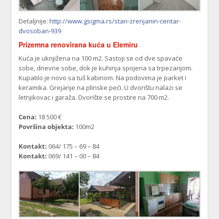
Detaljnije:
http://www.gsigma.rs/stan-zrenjanin-centar-
dvosoban-939
Prizemna renovirana kuća u Elemiru
Kuća je uknjižena na 100 m2. Sastoji se od dve spavaće
sobe, dnevne sobe, dok je kuhinja spojena sa trpezarijom.
Kupatilo je novo sa tuš kabinom. Na podovima je parket i
keramika. Grejanje na plinske peći. U dvorištu nalazi se
letnjikovac i garaža. Dvorište se prostire na 700 m2.
Cena:
18 500 €
Površina objekta:
100m2
Kontakt:
064/ 175 – 69 – 84
Kontakt:
069/ 141 – 00 – 84