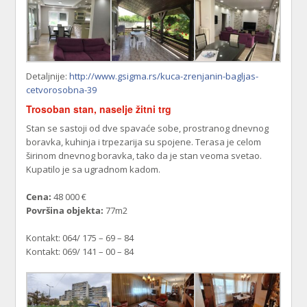
Detaljnije:
http://www.gsigma.rs/kuca-zrenjanin-bagljas-
cetvorosobna-39
Trosoban stan, naselje žitni trg
Stan se sastoji od dve spavaće sobe, prostranog dnevnog
boravka, kuhinja i trpezarija su spojene. Terasa je celom
širinom dnevnog boravka, tako da je stan veoma svetao.
Kupatilo je sa ugradnom kadom.
Cena:
48 000 €
Površina objekta:
77m2
Kontakt: 064/ 175 – 69 – 84
Kontakt: 069/ 141 – 00 – 84