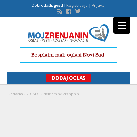
Dobrodošli,
gost!
[
Registracija
|
Prijava
]
DODAJ OGLAS
Naslovna
»
ZR INFO
»
Nekretnine Zrenjanin