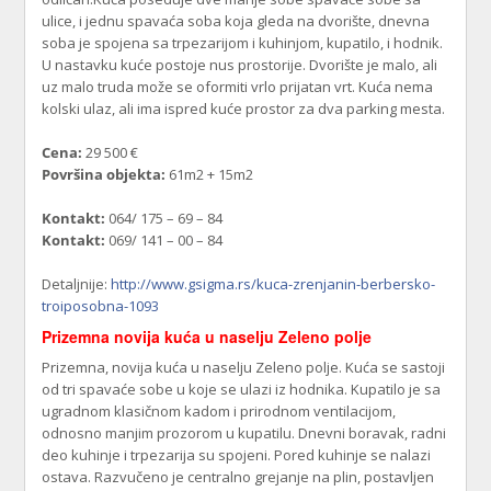
ulice, i jednu spavaća soba koja gleda na dvorište, dnevna
soba je spojena sa trpezarijom i kuhinjom, kupatilo, i hodnik.
U nastavku kuće postoje nus prostorije. Dvorište je malo, ali
uz malo truda može se oformiti vrlo prijatan vrt. Kuća nema
kolski ulaz, ali ima ispred kuće prostor za dva parking mesta.
Cena:
29 500 €
Površina objekta:
61m2 + 15m2
Kontakt:
064/ 175 – 69 – 84
Kontakt:
069/ 141 – 00 – 84
Detaljnije:
http://www.gsigma.rs/kuca-zrenjanin-berbersko-
troiposobna-1093
Prizemna novija kuća u naselju Zeleno polje
Prizemna, novija kuća u naselju Zeleno polje. Kuća se sastoji
od tri spavaće sobe u koje se ulazi iz hodnika. Kupatilo je sa
ugradnom klasičnom kadom i prirodnom ventilacijom,
odnosno manjim prozorom u kupatilu. Dnevni boravak, radni
deo kuhinje i trpezarija su spojeni. Pored kuhinje se nalazi
ostava. Razvučeno je centralno grejanje na plin, postavljen