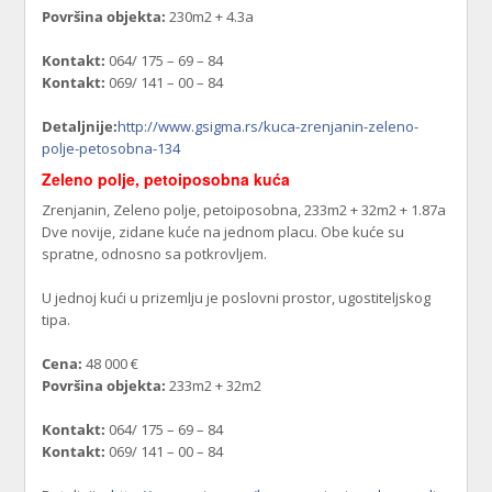
Površina objekta:
230m2 + 4.3a
Kontakt:
064/ 175 – 69 – 84
Kontakt:
069/ 141 – 00 – 84
Detaljnije:
http://www.gsigma.rs/kuca-zrenjanin-zeleno-
polje-petosobna-134
Zeleno polje, petoiposobna kuća
Zrenjanin, Zeleno polje, petoiposobna, 233m2 + 32m2 + 1.87a
Dve novije, zidane kuće na jednom placu. Obe kuće su
spratne, odnosno sa potkrovljem.
U jednoj kući u prizemlju je poslovni prostor, ugostiteljskog
tipa.
Cena:
48 000 €
Površina objekta:
233m2 + 32m2
Kontakt:
064/ 175 – 69 – 84
Kontakt:
069/ 141 – 00 – 84