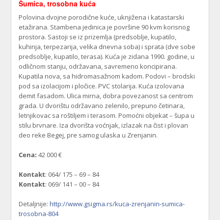
Šumica, trosobna kuća
Polovina dvojne porodične kuće, uknjižena i katastarski
etažirana. Stambena jedinica je površine 90 kvm korisnog
prostora. Sastoji se iz prizemlja (predsoblje, kupatilo,
kuhinja, terpezarija, velika dnevna soba) i sprata (dve sobe
predsoblje, kupatilo, terasa). Kuća je zidana 1990. godine, u
odličnom stanju, održavana, savremeno koncipirana.
Kupatila nova, sa hidromasažnom kadom. Podovi – brodski
pod sa izolacijom i pločice. PVC stolarija. Kuća izolovana
demit fasadom. Ulica mirna, dobra povezanost sa centrom
grada. U dvorištu održavano zelenilo, prepuno četinara,
letnjikovac sa roštiljem i terasom. Pomoćni objekat – šupa u
stilu brvnare. Iza dvorišta voćnjak, izlazak na čist i plovan
deo reke Begej, pre samog ulaska u Zrenjanin.
Cena:
42 000 €
Kontakt
: 064/ 175 – 69 – 84
Kontakt
: 069/ 141 – 00 – 84
Detaljnije:
http://www.gsigma.rs/kuca-zrenjanin-sumica-
trosobna-804