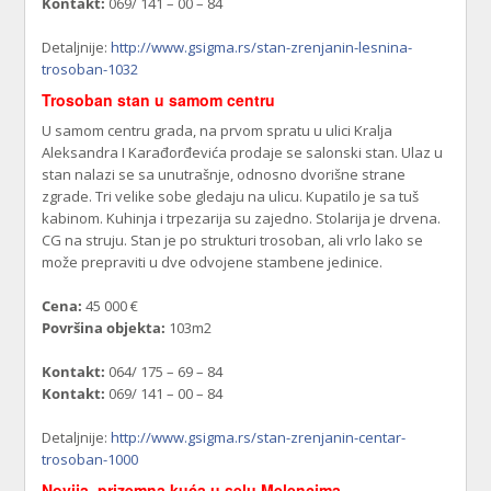
Kontakt:
069/ 141 – 00 – 84
Detaljnije:
http://www.gsigma.rs/stan-zrenjanin-lesnina-
trosoban-1032
Trosoban stan u samom centru
U samom centru grada, na prvom spratu u ulici Kralja
Aleksandra I Karađorđevića prodaje se salonski stan. Ulaz u
stan nalazi se sa unutrašnje, odnosno dvorišne strane
zgrade. Tri velike sobe gledaju na ulicu. Kupatilo je sa tuš
kabinom. Kuhinja i trpezarija su zajedno. Stolarija je drvena.
CG na struju. Stan je po strukturi trosoban, ali vrlo lako se
može prepraviti u dve odvojene stambene jedinice.
Cena:
45 000 €
Površina objekta:
103m2
Kontakt:
064/ 175 – 69 – 84
Kontakt:
069/ 141 – 00 – 84
Detaljnije:
http://www.gsigma.rs/stan-zrenjanin-centar-
trosoban-1000
Novija, prizemna kuća u selu Melencima