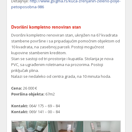
Detaljnije:
http://www.gsigma.rs/kuca-zrenjanin-zeleno-polje-
petoiposobna-986
Dvorišni kompletno renoviran stan
Dvorišni kompletno renoviran stan, uknjižen na 67 kvadrata
stambene površine i sa pripadajućim pomoćnim objektom od
10 kvadrata, na zasebnoj parceli. Postoji mogućnost
kupovine stambenim kreditom.
Stan se sastoji od tri prostorije i kupatila. Stolarija je nova
PVC, sa ugrađenim roletnama na prozorima. Postoji
priključak plina.
Nalazi se nedaleko od centra grada, na 10 minuta hoda.
Cena:
26 000 €
Površina objekta:
67m2
Kontakt:
064/ 175 – 69 – 84
Kontakt:
069/ 141 – 00 – 84