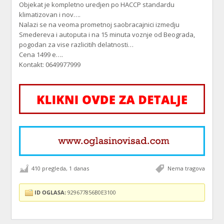
Objekat je kompletno uredjen po HACCP standardu
klimatizovan i nov….
Nalazi se na veoma prometnoj saobracajnici izmedju
Smedereva i autoputa i na 15 minuta voznje od Beograda,
pogodan za vise razlicitih delatnosti…
Cena 1499 e….
Kontakt: 0649977999
410 pregleda, 1 danas
Nema tragova
ID OGLASA:
929677856B0E3100