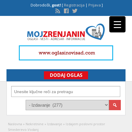
Dobrodošli,
gost!
[
Registracija
|
Prijava
]
DODAJ OGLAS
Naslovna
»
Nekretnine
»
Izdavanje
»
Izdajem poslovni prostor
Smederevo-Vodanj