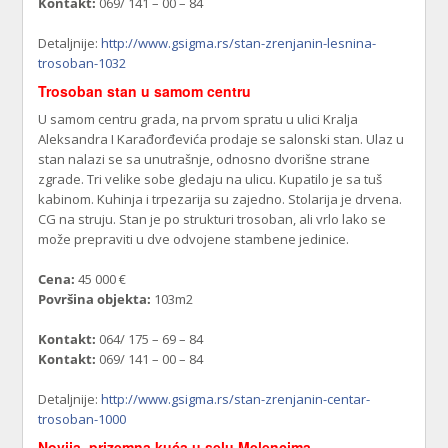
Kontakt:
069/ 141 – 00 – 84
Detaljnije:
http://www.gsigma.rs/stan-zrenjanin-lesnina-
trosoban-1032
Trosoban stan u samom centru
U samom centru grada, na prvom spratu u ulici Kralja
Aleksandra I Karađorđevića prodaje se salonski stan. Ulaz u
stan nalazi se sa unutrašnje, odnosno dvorišne strane
zgrade. Tri velike sobe gledaju na ulicu. Kupatilo je sa tuš
kabinom. Kuhinja i trpezarija su zajedno. Stolarija je drvena.
CG na struju. Stan je po strukturi trosoban, ali vrlo lako se
može prepraviti u dve odvojene stambene jedinice.
Cena:
45 000 €
Površina objekta:
103m2
Kontakt:
064/ 175 – 69 – 84
Kontakt:
069/ 141 – 00 – 84
Detaljnije:
http://www.gsigma.rs/stan-zrenjanin-centar-
trosoban-1000
Novija, prizemna kuća u selu Melencima