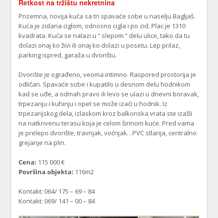
Retkost na tržištu nekretnina
Prizemna, novija kuća sa tri spavaće sobe u naselju Bagljaš.
Kuća je zidana ciglom, odnosno cigla i po zid. Plac je 1310
kvadrata. Kuća se nalazi u “ slepom “ delu ulice, tako da tu
dolazi onaj ko živi ili onaj ko dolazi u posetu. Lep prilaz,
parking ispred, garaža u dvorištu.
Dvorište je ograđeno, veoma intimno. Raspored prostorija je
odličan. Spavaće sobe i kupatilo u desnom delu hodnikom
kad se uđe, a odmah pravo ili levo se ulazi u dnevni boravak,
trpezariju i kuhinju i opet se može izaći u hodnik. Iz
trpezarijskog dela, izlaskom kroz balkonska vrata ste izašli
na natkrivenu terasu koja je celom širinom kuće. Pred vama
je prelepo dvorište, travnjak, voćnjak…PVC stlarija, centralno
grejanje na plin.
Cena:
115 000 €
Površina objekta:
116m2
Kontakt: 064/ 175 – 69 – 84
Kontakt: 069/ 141 – 00 – 84