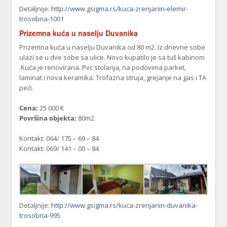
Detaljnije:
http://www.gsigma.rs/kuca-zrenjanin-elemir-
trosobna-1001
Prizemna kuća u naselju Duvanika
Prizemna kuća u naselju Duvanika od 80 m2. Iz dnevne sobe
ulazi se u dve sobe sa ulice. Novo kupatilo je sa tuš kabinom
.Kuća je renovirana. Pvc stolarija, na podovima parket,
laminat i nova keramika. Trofazna struja, grejanje na gas i TA
peći.
Cena:
25 000 €
Površina objekta:
80m2
Kontakt: 064/ 175 – 69 – 84
Kontakt: 069/ 141 – 00 – 84
Detaljnije:
http://www.gsigma.rs/kuca-zrenjanin-duvanika-
trosobna-995