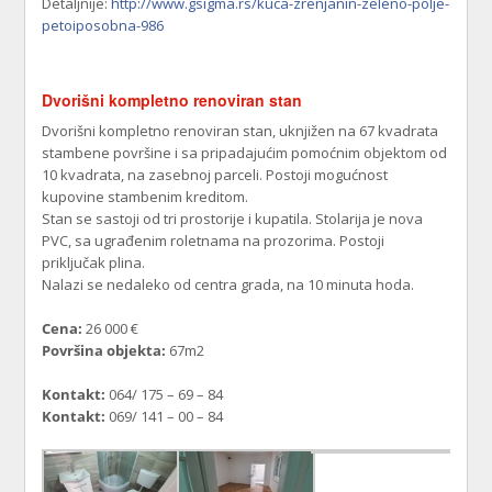
Detaljnije:
http://www.gsigma.rs/kuca-zrenjanin-zeleno-polje-
petoiposobna-986
Dvorišni kompletno renoviran stan
Dvorišni kompletno renoviran stan, uknjižen na 67 kvadrata
stambene površine i sa pripadajućim pomoćnim objektom od
10 kvadrata, na zasebnoj parceli. Postoji mogućnost
kupovine stambenim kreditom.
Stan se sastoji od tri prostorije i kupatila. Stolarija je nova
PVC, sa ugrađenim roletnama na prozorima. Postoji
priključak plina.
Nalazi se nedaleko od centra grada, na 10 minuta hoda.
Cena:
26 000 €
Površina objekta:
67m2
Kontakt:
064/ 175 – 69 – 84
Kontakt:
069/ 141 – 00 – 84