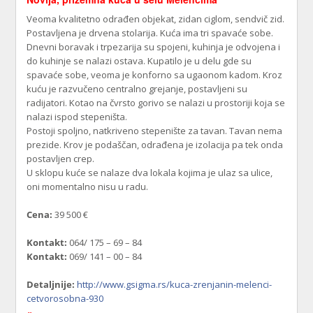
Veoma kvalitetno odrađen objekat, zidan ciglom, sendvič zid.
Postavljena je drvena stolarija. Kuća ima tri spavaće sobe.
Dnevni boravak i trpezarija su spojeni, kuhinja je odvojena i
do kuhinje se nalazi ostava. Kupatilo je u delu gde su
spavaće sobe, veoma je konforno sa ugaonom kadom. Kroz
kuću je razvučeno centralno grejanje, postavljeni su
radijatori. Kotao na čvrsto gorivo se nalazi u prostoriji koja se
nalazi ispod stepeništa.
Postoji spoljno, natkriveno stepenište za tavan. Tavan nema
prezide. Krov je podaščan, odrađena je izolacija pa tek onda
postavljen crep.
U sklopu kuće se nalaze dva lokala kojima je ulaz sa ulice,
oni momentalno nisu u radu.
Cena:
39 500 €
Kontakt:
064/ 175 – 69 – 84
Kontakt:
069/ 141 – 00 – 84
Detaljnije:
http://www.gsigma.rs/kuca-zrenjanin-melenci-
cetvorosobna-930