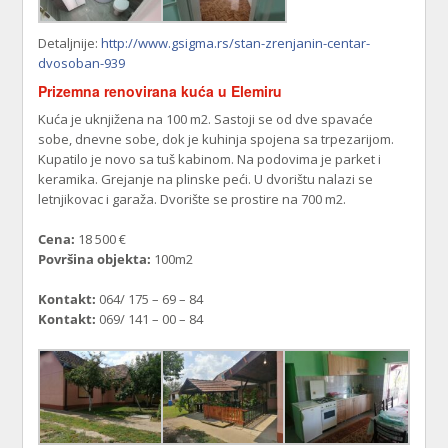
Detaljnije:
http://www.gsigma.rs/stan-zrenjanin-centar-
dvosoban-939
Prizemna renovirana kuća u Elemiru
Kuća je uknjižena na 100 m2. Sastoji se od dve spavaće
sobe, dnevne sobe, dok je kuhinja spojena sa trpezarijom.
Kupatilo je novo sa tuš kabinom. Na podovima je parket i
keramika. Grejanje na plinske peći. U dvorištu nalazi se
letnjikovac i garaža. Dvorište se prostire na 700 m2.
Cena:
18 500 €
Površina objekta:
100m2
Kontakt:
064/ 175 – 69 – 84
Kontakt:
069/ 141 – 00 – 84