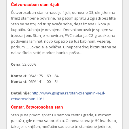
Četvorosoban stan 4.juli
Četvorosoban stan u naselju 4.juli, odnosno D3, uknjižen na
81m2 stambene površine, na petom spratu u zgradi bez lifta.
Stan se sastoji od tri spavaće sobe, degažmana u kom je
kupatilo. Kuhinja je odvojena. Dnevni boravak je spojen sa
trpezarijom. Stan je renoviran, PVC stolarija, CG gradsko, na
podovima laminat, novo kupatilo sa tuš kabinom, vešeraj,
podrum…. Lokacija je odlična. U neposrednoj blizini stana se
nalazi škola, vrtić, market, banka, pošta…
Cena:
52 000 €
Kontakt:
064/ 175 – 69 – 84
Kontakt:
069/ 141 – 00 – 84
Detaljnije:
http://www.gsigma.rs/stan-zrenjanin-4-jul-
cetvorosoban-1051
Centar, četvorosoban stan
Stan je na prvom spratu u samom centru grada, u mirnom
pasažu, gde nema saobraćaja. Osnova stana je 59 kvadrata,
tako je i uknjižen, međutim sad su to tri stambene jedinice,