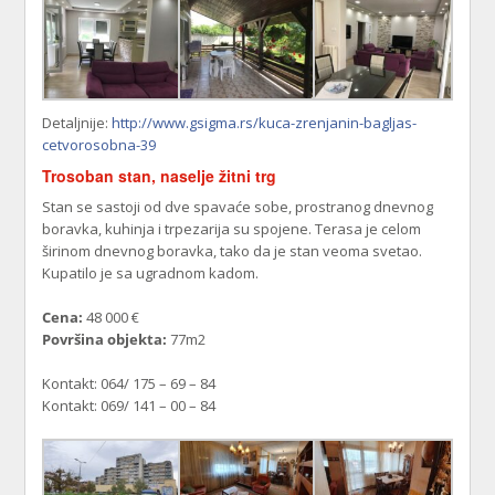
Detaljnije:
http://www.gsigma.rs/kuca-zrenjanin-bagljas-
cetvorosobna-39
Trosoban stan, naselje žitni trg
Stan se sastoji od dve spavaće sobe, prostranog dnevnog
boravka, kuhinja i trpezarija su spojene. Terasa je celom
širinom dnevnog boravka, tako da je stan veoma svetao.
Kupatilo je sa ugradnom kadom.
Cena:
48 000 €
Površina objekta:
77m2
Kontakt: 064/ 175 – 69 – 84
Kontakt: 069/ 141 – 00 – 84