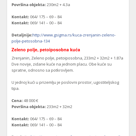
Površina objekta:
230m2 + 4.3a
Kontakt:
064/ 175 – 69 – 84
Kontakt:
069/ 141 – 00 – 84
Detaljnije:
http://www.gsigma.rs/kuca-zrenjanin-zeleno-
polje-petosobna-134
Zeleno polje, petoiposobna kuća
Zrenjanin, Zeleno polje, petoiposobna, 233m2 + 32m2 + 1.87a
Dve novije, zidane kuće na jednom placu. Obe kuće su
spratne, odnosno sa potkrovljem.
U jednoj kući u prizemlju je poslovni prostor, ugostiteljskog
tipa.
Cena:
48 000 €
Površina objekta:
233m2 + 32m2
Kontakt:
064/ 175 – 69 – 84
Kontakt:
069/ 141 – 00 – 84