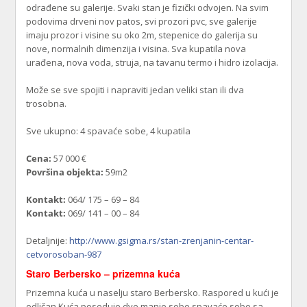
odrađene su galerije. Svaki stan je fizički odvojen. Na svim
podovima drveni nov patos, svi prozori pvc, sve galerije
imaju prozor i visine su oko 2m, stepenice do galerija su
nove, normalnih dimenzija i visina. Sva kupatila nova
urađena, nova voda, struja, na tavanu termo i hidro izolacija.
Može se sve spojiti i napraviti jedan veliki stan ili dva
trosobna.
Sve ukupno: 4 spavaće sobe, 4 kupatila
Cena:
57 000 €
Površina objekta:
59m2
Kontakt:
064/ 175 – 69 – 84
Kontakt:
069/ 141 – 00 – 84
Detaljnije:
http://www.gsigma.rs/stan-zrenjanin-centar-
cetvorosoban-987
Staro Berbersko – prizemna kuća
Prizemna kuća u naselju staro Berbersko. Raspored u kući je
odličan.Kuća poseduje dve manje sobe spavaće sobe sa