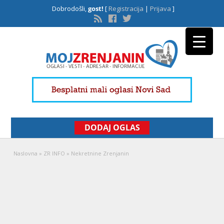
Dobrodošli,
gost!
[
Registracija
|
Prijava
]
DODAJ OGLAS
Naslovna
»
ZR INFO
»
Nekretnine Zrenjanin