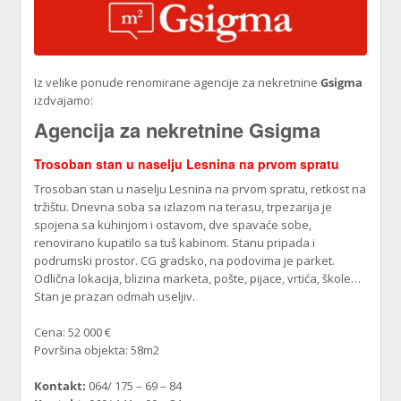
Iz velike ponude renomirane agencije za nekretnine
Gsigma
izdvajamo:
Agencija za nekretnine Gsigma
Trosoban stan u naselju Lesnina na prvom spratu
Trosoban stan u naselju Lesnina na prvom spratu, retkost na
tržištu. Dnevna soba sa izlazom na terasu, trpezarija je
spojena sa kuhinjom i ostavom, dve spavaće sobe,
renovirano kupatilo sa tuš kabinom. Stanu pripada i
podrumski prostor. CG gradsko, na podovima je parket.
Odlična lokacija, blizina marketa, pošte, pijace, vrtića, škole…
Stan je prazan odmah useljiv.
Cena: 52 000 €
Površina objekta: 58m2
Kontakt:
064/ 175 – 69 – 84