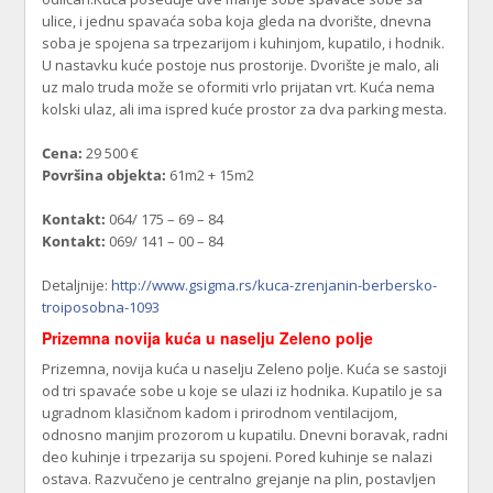
ulice, i jednu spavaća soba koja gleda na dvorište, dnevna
soba je spojena sa trpezarijom i kuhinjom, kupatilo, i hodnik.
U nastavku kuće postoje nus prostorije. Dvorište je malo, ali
uz malo truda može se oformiti vrlo prijatan vrt. Kuća nema
kolski ulaz, ali ima ispred kuće prostor za dva parking mesta.
Cena:
29 500 €
Površina objekta:
61m2 + 15m2
Kontakt:
064/ 175 – 69 – 84
Kontakt:
069/ 141 – 00 – 84
Detaljnije:
http://www.gsigma.rs/kuca-zrenjanin-berbersko-
troiposobna-1093
Prizemna novija kuća u naselju Zeleno polje
Prizemna, novija kuća u naselju Zeleno polje. Kuća se sastoji
od tri spavaće sobe u koje se ulazi iz hodnika. Kupatilo je sa
ugradnom klasičnom kadom i prirodnom ventilacijom,
odnosno manjim prozorom u kupatilu. Dnevni boravak, radni
deo kuhinje i trpezarija su spojeni. Pored kuhinje se nalazi
ostava. Razvučeno je centralno grejanje na plin, postavljen