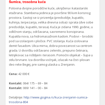
Šumica, trosobna kuća
Polovina dvojne porodične kuće, uknjižena i katastarski
etažirana. Stambena jedinica je površine 90 kvm korisnog
prostora. Sastoji se iz prizemlja (predsoblje, kupatilo,
kuhinja, terpezarija, velika dnevna soba) i sprata (dve sobe
predsoblje, kupatilo, terasa). Kuća je zidana 1990. godine, u
odličnom stanju, održavana, savremeno koncipirana.
Kupatila nova, sa hidromasažnom kadom. Podovi – brodski
pod sa izolacijom i pločice. PVC stolarija. Kuća izolovana
demit fasadom. Ulica mirna, dobra povezanost sa centrom
grada. U dvorištu održavano zelenilo, prepuno četinara,
letnjikovac sa roštiljem i terasom. Pomoćni objekat – šupa u
stilu brvnare. Iza dvorišta voćnjak, izlazak na čist i plovan
deo reke Begej, pre samog ulaska u Zrenjanin.
Cena:
42 000 €
Kontakt
: 064/ 175 – 69 – 84
Kontakt
: 069/ 141 – 00 – 84
Detaljnije:
http://www.gsigma.rs/kuca-zrenjanin-sumica-
trosobna-804