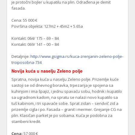
je protočni bojler u kupatilu na plin. Odrađena je demit
fasada.
Cena: 55 000 €
Površina objekta: 127m2 + 45m2 + 5.65a
Kontakt: 064/ 175 – 69 – 84
Kontakt: 069/ 141 – 00 – 84
Detaljnije:
http://www.gsigma.rs/kuca-zrenjanin-zeleno-polje-
troiposobna-734
Novija kuća u naselju Zeleno polje
Spratna, novija kuća u naselju Zeleno polje. Prizemlje kuće
sastoji se od dnevnog boravka, trpezarija je spojena sa
kuhinjom i ima špajiz, i jednu spavaću sobu, hodnik i kupatilo
sa ugradnom kadom, na spratu se nalazi novo kupatilo sa
tuš kabinom, i tri spavaće sobe. Sprat zidan – sendvič zid a
prizemlje cigla i po. Fasada – granit i mermer. Grejanje CG na
plin. Klasičan parket je po sobama. Kuća je podobna za
stambeni kredit.
Cena:
57 000 €