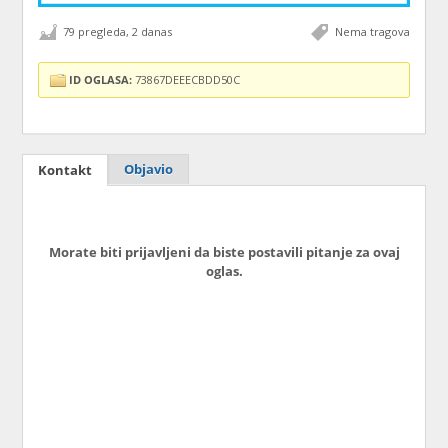
79 pregleda, 2 danas
Nema tragova
ID OGLASA:
73867DEEECBDD50C
Objavio
Kontakt
Morate biti prijavljeni da biste postavili pitanje za ovaj
oglas.