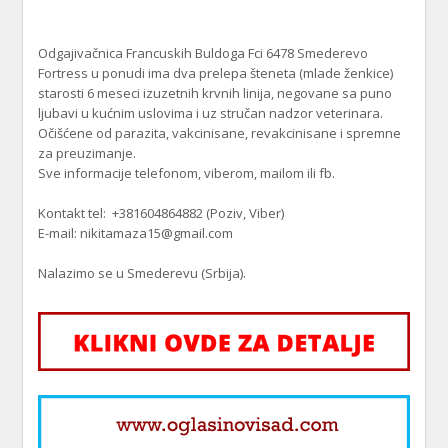
Odgajivačnica Francuskih Buldoga Fci 6478 Smederevo
Fortress u ponudi ima dva prelepa šteneta (mlade ženkice)
starosti 6 meseci izuzetnih krvnih linija, negovane sa puno
ljubavi u kućnim uslovima i uz stručan nadzor veterinara.
Očišćene od parazita, vakcinisane, revakcinisane i spremne
za preuzimanje.
Sve informacije telefonom, viberom, mailom ili fb.
Kontakt tel: +381604864882 (Poziv, Viber)
E-mail: nikitamaza15@gmail.com
Nalazimo se u Smederevu (Srbija).