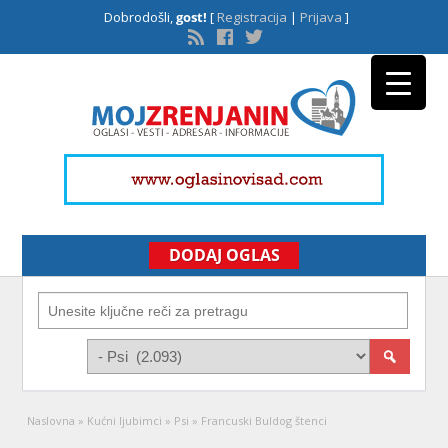
Dobrodošli,
gost!
[
Registracija
|
Prijava
]
DODAJ OGLAS
Naslovna
»
Kućni ljubimci
»
Psi
»
Francuski Buldog štenci