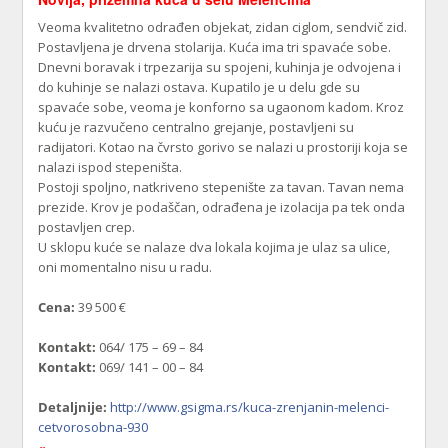
Veoma kvalitetno odrađen objekat, zidan ciglom, sendvič zid.
Postavljena je drvena stolarija. Kuća ima tri spavaće sobe.
Dnevni boravak i trpezarija su spojeni, kuhinja je odvojena i
do kuhinje se nalazi ostava. Kupatilo je u delu gde su
spavaće sobe, veoma je konforno sa ugaonom kadom. Kroz
kuću je razvučeno centralno grejanje, postavljeni su
radijatori. Kotao na čvrsto gorivo se nalazi u prostoriji koja se
nalazi ispod stepeništa.
Postoji spoljno, natkriveno stepenište za tavan. Tavan nema
prezide. Krov je podaščan, odrađena je izolacija pa tek onda
postavljen crep.
U sklopu kuće se nalaze dva lokala kojima je ulaz sa ulice,
oni momentalno nisu u radu.
Cena:
39 500 €
Kontakt:
064/ 175 – 69 – 84
Kontakt:
069/ 141 – 00 – 84
Detaljnije:
http://www.gsigma.rs/kuca-zrenjanin-melenci-
cetvorosobna-930