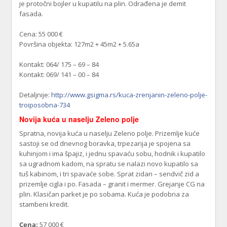
je protočni bojler u kupatilu na plin. Odrađena je demit
fasada.
Cena: 55 000 €
Površina objekta: 127m2 + 45m2 + 5.65a
Kontakt: 064/ 175 – 69 – 84
Kontakt: 069/ 141 – 00 – 84
Detaljnije:
http://www.gsigma.rs/kuca-zrenjanin-zeleno-polje-
troiposobna-734
Novija kuća u naselju Zeleno polje
Spratna, novija kuća u naselju Zeleno polje. Prizemlje kuće
sastoji se od dnevnog boravka, trpezarija je spojena sa
kuhinjom i ima špajiz, i jednu spavaću sobu, hodnik i kupatilo
sa ugradnom kadom, na spratu se nalazi novo kupatilo sa
tuš kabinom, i tri spavaće sobe. Sprat zidan – sendvič zid a
prizemlje cigla i po. Fasada – granit i mermer. Grejanje CG na
plin. Klasičan parket je po sobama. Kuća je podobna za
stambeni kredit.
Cena:
57 000 €