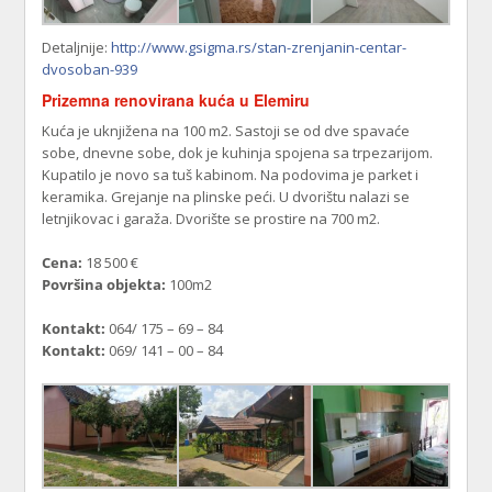
Detaljnije:
http://www.gsigma.rs/stan-zrenjanin-centar-
dvosoban-939
Prizemna renovirana kuća u Elemiru
Kuća je uknjižena na 100 m2. Sastoji se od dve spavaće
sobe, dnevne sobe, dok je kuhinja spojena sa trpezarijom.
Kupatilo je novo sa tuš kabinom. Na podovima je parket i
keramika. Grejanje na plinske peći. U dvorištu nalazi se
letnjikovac i garaža. Dvorište se prostire na 700 m2.
Cena:
18 500 €
Površina objekta:
100m2
Kontakt:
064/ 175 – 69 – 84
Kontakt:
069/ 141 – 00 – 84