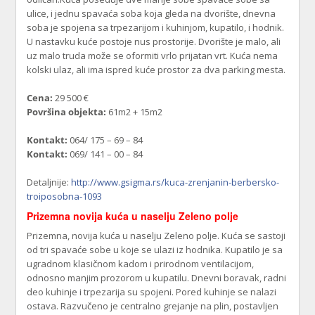
ulice, i jednu spavaća soba koja gleda na dvorište, dnevna
soba je spojena sa trpezarijom i kuhinjom, kupatilo, i hodnik.
U nastavku kuće postoje nus prostorije. Dvorište je malo, ali
uz malo truda može se oformiti vrlo prijatan vrt. Kuća nema
kolski ulaz, ali ima ispred kuće prostor za dva parking mesta.
Cena:
29 500 €
Površina objekta:
61m2 + 15m2
Kontakt:
064/ 175 – 69 – 84
Kontakt:
069/ 141 – 00 – 84
Detaljnije:
http://www.gsigma.rs/kuca-zrenjanin-berbersko-
troiposobna-1093
Prizemna novija kuća u naselju Zeleno polje
Prizemna, novija kuća u naselju Zeleno polje. Kuća se sastoji
od tri spavaće sobe u koje se ulazi iz hodnika. Kupatilo je sa
ugradnom klasičnom kadom i prirodnom ventilacijom,
odnosno manjim prozorom u kupatilu. Dnevni boravak, radni
deo kuhinje i trpezarija su spojeni. Pored kuhinje se nalazi
ostava. Razvučeno je centralno grejanje na plin, postavljen