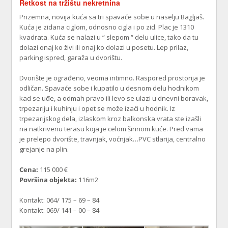
Retkost na tržištu nekretnina
Prizemna, novija kuća sa tri spavaće sobe u naselju Bagljaš.
Kuća je zidana ciglom, odnosno cigla i po zid. Plac je 1310
kvadrata. Kuća se nalazi u “ slepom “ delu ulice, tako da tu
dolazi onaj ko živi ili onaj ko dolazi u posetu. Lep prilaz,
parking ispred, garaža u dvorištu.
Dvorište je ograđeno, veoma intimno. Raspored prostorija je
odličan. Spavaće sobe i kupatilo u desnom delu hodnikom
kad se uđe, a odmah pravo ili levo se ulazi u dnevni boravak,
trpezariju i kuhinju i opet se može izaći u hodnik. Iz
trpezarijskog dela, izlaskom kroz balkonska vrata ste izašli
na natkrivenu terasu koja je celom širinom kuće. Pred vama
je prelepo dvorište, travnjak, voćnjak…PVC stlarija, centralno
grejanje na plin.
Cena:
115 000 €
Površina objekta:
116m2
Kontakt: 064/ 175 – 69 – 84
Kontakt: 069/ 141 – 00 – 84