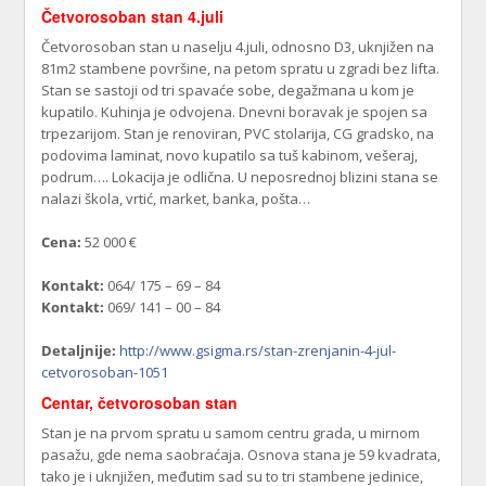
Četvorosoban stan 4.juli
Četvorosoban stan u naselju 4.juli, odnosno D3, uknjižen na
81m2 stambene površine, na petom spratu u zgradi bez lifta.
Stan se sastoji od tri spavaće sobe, degažmana u kom je
kupatilo. Kuhinja je odvojena. Dnevni boravak je spojen sa
trpezarijom. Stan je renoviran, PVC stolarija, CG gradsko, na
podovima laminat, novo kupatilo sa tuš kabinom, vešeraj,
podrum…. Lokacija je odlična. U neposrednoj blizini stana se
nalazi škola, vrtić, market, banka, pošta…
Cena:
52 000 €
Kontakt:
064/ 175 – 69 – 84
Kontakt:
069/ 141 – 00 – 84
Detaljnije:
http://www.gsigma.rs/stan-zrenjanin-4-jul-
cetvorosoban-1051
Centar, četvorosoban stan
Stan je na prvom spratu u samom centru grada, u mirnom
pasažu, gde nema saobraćaja. Osnova stana je 59 kvadrata,
tako je i uknjižen, međutim sad su to tri stambene jedinice,