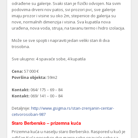
odrađene su galerije. Svaki stan je fizički odvojen. Na svim
podovima drveni nov patos, svi prozori pvc, sve galerije
imaju prozor i visine su oko 2m, stepenice do galerija su
nove, normalnih dimenzija i visina. Sva kupatila nova
urađena, nova voda, struja, na tavanu termo i hidro izolacija.
Može se sve spojiti i napraviti jedan veliki stan ili dva
trosobna.
Sve ukupno: 4 spavaće sobe, 4 kupatila
Cena:
57 000 €
Površina objekta:
59m2
Kontakt:
064/ 175 – 69 – 84
Kontakt:
069/ 141 – 00 – 84
Detaljnije:
http://www.gsigma.rs/stan-zrenjanin-centar-
cetvorosoban-987
Staro Berbersko – prizemna kuća
Prizemna kuća u naselju staro Berbersko. Raspored u kući je
odličan.Kuća poseduje dve manje sobe spavaće sobe sa