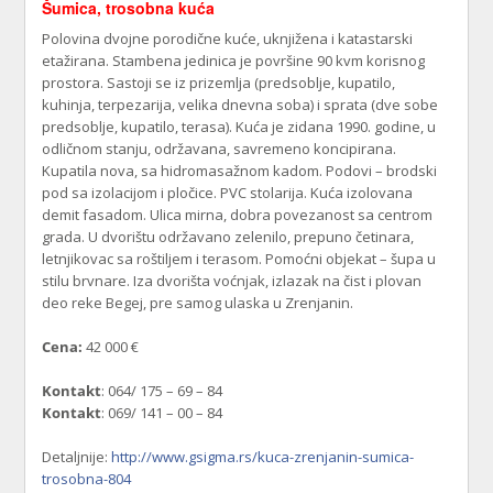
Šumica, trosobna kuća
Polovina dvojne porodične kuće, uknjižena i katastarski
etažirana. Stambena jedinica je površine 90 kvm korisnog
prostora. Sastoji se iz prizemlja (predsoblje, kupatilo,
kuhinja, terpezarija, velika dnevna soba) i sprata (dve sobe
predsoblje, kupatilo, terasa). Kuća je zidana 1990. godine, u
odličnom stanju, održavana, savremeno koncipirana.
Kupatila nova, sa hidromasažnom kadom. Podovi – brodski
pod sa izolacijom i pločice. PVC stolarija. Kuća izolovana
demit fasadom. Ulica mirna, dobra povezanost sa centrom
grada. U dvorištu održavano zelenilo, prepuno četinara,
letnjikovac sa roštiljem i terasom. Pomoćni objekat – šupa u
stilu brvnare. Iza dvorišta voćnjak, izlazak na čist i plovan
deo reke Begej, pre samog ulaska u Zrenjanin.
Cena:
42 000 €
Kontakt
: 064/ 175 – 69 – 84
Kontakt
: 069/ 141 – 00 – 84
Detaljnije:
http://www.gsigma.rs/kuca-zrenjanin-sumica-
trosobna-804