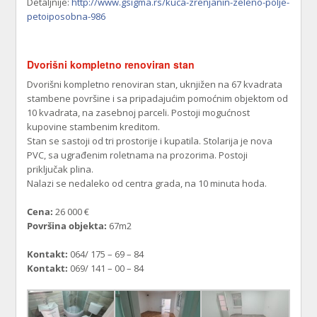
Detaljnije:
http://www.gsigma.rs/kuca-zrenjanin-zeleno-polje-
petoiposobna-986
Dvorišni kompletno renoviran stan
Dvorišni kompletno renoviran stan, uknjižen na 67 kvadrata
stambene površine i sa pripadajućim pomoćnim objektom od
10 kvadrata, na zasebnoj parceli. Postoji mogućnost
kupovine stambenim kreditom.
Stan se sastoji od tri prostorije i kupatila. Stolarija je nova
PVC, sa ugrađenim roletnama na prozorima. Postoji
priključak plina.
Nalazi se nedaleko od centra grada, na 10 minuta hoda.
Cena:
26 000 €
Površina objekta:
67m2
Kontakt:
064/ 175 – 69 – 84
Kontakt:
069/ 141 – 00 – 84