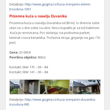
Detaljnije:
http://www.gsigma.rs/kuca-zrenjanin-elemir-
trosobna-1001
Prizemna kuća u naselju Duvanika
Prizemna kuća u naselju Duvanika od 80 m2. Iz dnevne sobe
ulazi se u dve sobe sa ulice. Novo kupatilo je sa tuš kabinom
.Kuća je renovirana. Pvc stolarija, na podovima parket,
laminat i nova keramika. Trofazna struja, grejanje na gas i TA
peći.
Cena:
25 000 €
Površina objekta:
80m2
Kontakt: 064/ 175 – 69 – 84
Kontakt: 069/ 141 – 00 – 84
Detaljnije:
http://www.gsigma.rs/kuca-zrenjanin-duvanika-
trosobna-995