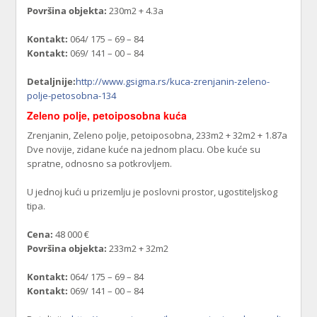
Površina objekta:
230m2 + 4.3a
Kontakt:
064/ 175 – 69 – 84
Kontakt:
069/ 141 – 00 – 84
Detaljnije:
http://www.gsigma.rs/kuca-zrenjanin-zeleno-
polje-petosobna-134
Zeleno polje, petoiposobna kuća
Zrenjanin, Zeleno polje, petoiposobna, 233m2 + 32m2 + 1.87a
Dve novije, zidane kuće na jednom placu. Obe kuće su
spratne, odnosno sa potkrovljem.
U jednoj kući u prizemlju je poslovni prostor, ugostiteljskog
tipa.
Cena:
48 000 €
Površina objekta:
233m2 + 32m2
Kontakt:
064/ 175 – 69 – 84
Kontakt:
069/ 141 – 00 – 84