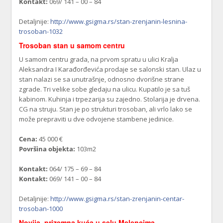
Kontakt:
069/ 141 – 00 – 84
Detaljnije:
http://www.gsigma.rs/stan-zrenjanin-lesnina-
trosoban-1032
Trosoban stan u samom centru
U samom centru grada, na prvom spratu u ulici Kralja
Aleksandra I Karađorđevića prodaje se salonski stan. Ulaz u
stan nalazi se sa unutrašnje, odnosno dvorišne strane
zgrade. Tri velike sobe gledaju na ulicu. Kupatilo je sa tuš
kabinom. Kuhinja i trpezarija su zajedno. Stolarija je drvena.
CG na struju. Stan je po strukturi trosoban, ali vrlo lako se
može prepraviti u dve odvojene stambene jedinice.
Cena:
45 000 €
Površina objekta:
103m2
Kontakt:
064/ 175 – 69 – 84
Kontakt:
069/ 141 – 00 – 84
Detaljnije:
http://www.gsigma.rs/stan-zrenjanin-centar-
trosoban-1000
Novija, prizemna kuća u selu Melencima