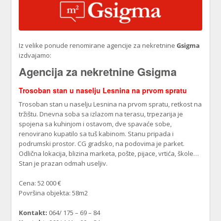
Iz velike ponude renomirane agencije za nekretnine
Gsigma
izdvajamo:
Agencija za nekretnine Gsigma
Trosoban stan u naselju Lesnina na prvom spratu
Trosoban stan u naselju Lesnina na prvom spratu, retkost na
tržištu. Dnevna soba sa izlazom na terasu, trpezarija je
spojena sa kuhinjom i ostavom, dve spavaće sobe,
renovirano kupatilo sa tuš kabinom. Stanu pripada i
podrumski prostor. CG gradsko, na podovima je parket.
Odlična lokacija, blizina marketa, pošte, pijace, vrtića, škole…
Stan je prazan odmah useljiv.
Cena: 52 000 €
Površina objekta: 58m2
Kontakt:
064/ 175 – 69 – 84