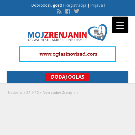
Dobrodošli,
gost!
[
Registracija
|
Prijava
]
DODAJ OGLAS
Naslovna
»
ZR INFO
»
Nekretnine Zrenjanin