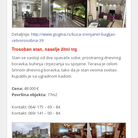
Detaljnije:
http://www.gsigma.rs/kuca-zrenjanin-bagljas-
cetvorosobna-39
Trosoban stan, naselje žitni trg
Stan se sastoji od dve spavaće sobe, prostranog dnevnog
boravka, kuhinja i trpezarija su spojene. Terasa je celom
širinom dnevnog boravka, tako da je stan veoma svetao.
Kupatilo je sa ugradnom kadom.
Cena:
48 000 €
Površina objekta:
77m2
Kontakt: 064/ 175 – 69 – 84
Kontakt: 069/ 141 – 00 – 84